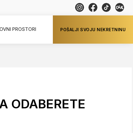
OVNI PROSTORI
POŠALJI SVOJU NEKRETNINU
 DA ODABERETE