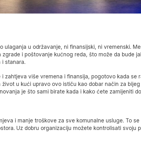
o ulaganja u održavanje, ni finansijski, ni vremenski. 
a zgrade i poštovanje kućnog reda, što može da bude ja
i stanara.
i zahtjeva više vremena i finansija, pogotovo kada se r
a život u kući upravo ovo ističu kao dobar način za bij
vanja je što sami birate kada i kako ćete zamijeniti dot
mjeva i manje troškove za sve komunalne usluge. To se 
ora. Uz dobru organizaciju možete kontrolisati svoju pot