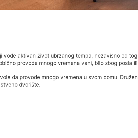
oji vode aktivan život ubrzanog tempa, nezavisno od toga 
u obično provode mnogo vremena vani, bilo zbog posla il
ji vole da provode mnogo vremena u svom domu. Druženje 
pstveno dvorište.