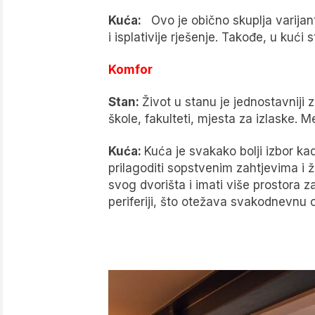
Kuća:
Ovo je obično skuplja varijanta
i isplativije rješenje. Takođe, u kuć
Komfor
Stan:
Život u stanu je jednostavniji 
škole, fakulteti, mjesta za izlaske. 
Kuća:
Kuća je svakako bolji izbor kad
prilagoditi sopstvenim zahtjevima i 
svog dvorišta i imati više prostora z
periferiji, što otežava svakodnevnu o