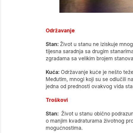
Održavanje
Stan:
Život u stanu ne iziskuje mnog
tijesna saradnja sa drugim stanarim
zgradama sa velikim brojem stanova 
Kuća:
Održavanje kuće je nešto teže 
Međutim, mnogi koji su se odlučili n
jedna od prednosti ovakvog vida stano
Troškovi
Stan:
Život u stanu obično podrazu
o manjim kvadraturama životnog prost
mogućnostima.