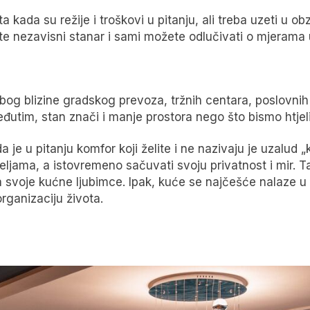
 kada su režije i troškovi u pitanju, ali treba uzeti u o
i ste nezavisni stanar i sami možete odlučivati o mjerama
zbog blizine gradskog prevoza, tržnih centara, poslovnih
Međutim, stan znači i manje prostora nego što bismo htje
a je u pitanju komfor koji želite i ne nazivaju je uzalud 
željama, a istovremeno sačuvati svoju privatnost i mir. T
a svoje kućne ljubimce. Ipak, kuće se najčešće nalaze u 
rganizaciju života.