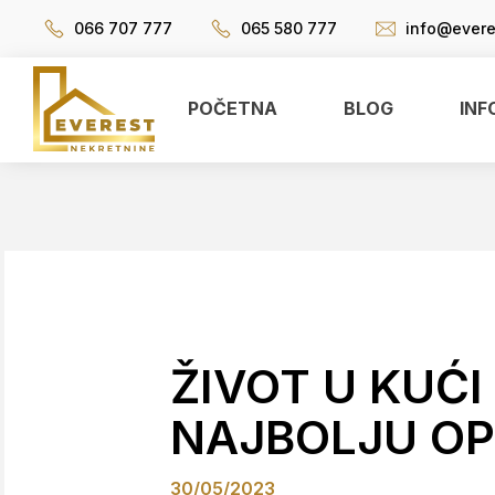
066 707 777
065 580 777
info@evere
POČETNA
BLOG
INF
ŽIVOT U KUĆI
NAJBOLJU OP
30/05/2023