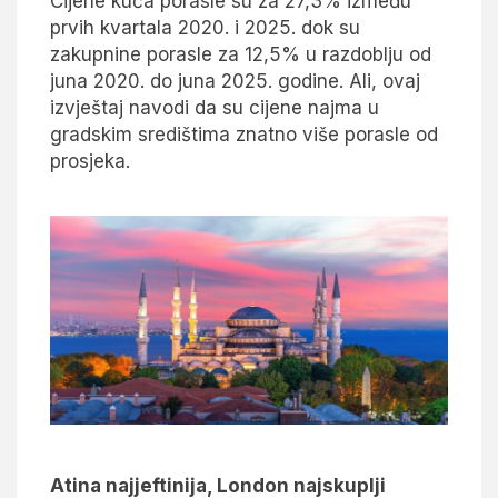
Cijene kuća porasle su za 27,3% između
prvih kvartala 2020. i 2025. dok su
zakupnine porasle za 12,5% u razdoblju od
juna 2020. do juna 2025. godine. Ali, ovaj
izvještaj navodi da su cijene najma u
gradskim središtima znatno više porasle od
prosjeka.
Atina najjeftinija, London najskuplji