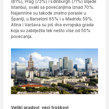
(81%), Prag (73%) i Edinburgh (71%) slijede
Istanbul, svaki sa povećanjima iznad 70%.
Najamnine su takođe znatno porasle u
Španiji, u Barseloni 65% i u Madridu 59%.
Atina i Varšava su još dva evropska grada
koja su zabilježila tek nešto više od 50%
povećanja.
Veliki gradovi, veći troškovi