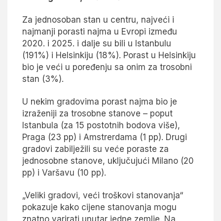
Za jednosoban stan u centru, najveći i
najmanji porasti najma u Evropi između
2020. i 2025. i dalje su bili u Istanbulu
(191%) i Helsinkiju (18%). Porast u Helsinkiju
bio je veći u poređenju sa onim za trosobni
stan (3%).
U nekim gradovima porast najma bio je
izraženiji za trosobne stanove – poput
Istanbula (za 15 postotnih bodova više),
Praga (23 pp) i Amstrerdama (1 pp). Drugi
gradovi zabilježili su veće poraste za
jednosobne stanove, uključujući Milano (20
pp) i Varšavu (10 pp).
„Veliki gradovi, veći troškovi stanovanja“
pokazuje kako cijene stanovanja mogu
znatno varirati unutar jedne zemlje. Na