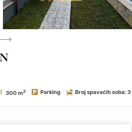
AN
2
Parking
Broj spavaćih soba: 3
300 m