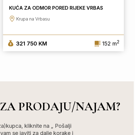
KUĆA ZA ODMOR PORED RIJEKE VRBAS
Krupa na Vrbasu
2
321 750 KM
152 m
 ZA PRODAJU/NAJAM?
kupca, kliknite na „ Pošalji
am se javiti za dalje korake i