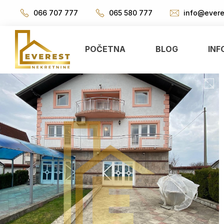
066 707 777
065 580 777
info@evere
POČETNA
BLOG
INF