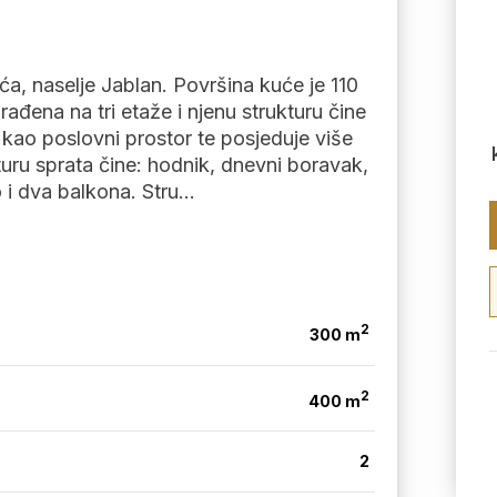
a, naselje Jablan. Površina kuće je 110
ađena na tri etaže i njenu strukturu čine
o kao poslovni prostor te posjeduje više
ukturu sprata čine: hodnik, dnevni boravak,
i dva balkona. Stru...
2
300 m
2
400 m
2