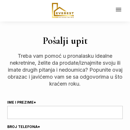
Pošalji upit
Treba vam pomoć u pronalasku idealne
nekretnine, želite da prodate/iznajmite svoju ili
imate drugih pitanja i nedoumica? Popunite ovaj
obrazac i javićemo vam se sa odgovorima u što
kraćem roku.
IME I PREZIME*
BROJ TELEFONA*