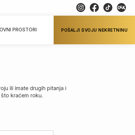
OVNI PROSTORI
POŠALJI SVOJU NEKRETNINU
u ili imate drugih pitanja i
 što kraćem roku.