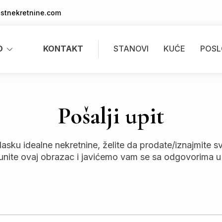
stnekretnine.com
O
KONTAKT
STANOVI
KUĆE
POSL
Pošalji upit
u idealne nekretnine, želite da prodate/iznajmite svoj
ite ovaj obrazac i javićemo vam se sa odgovorima u