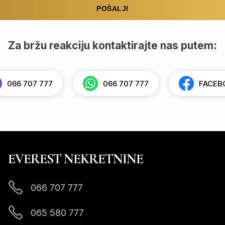
Za bržu reakciju kontaktirajte nas putem:
066 707 777
066 707 777
FACEB
EVEREST NEKRETNINE
066 707 777
065 580 777