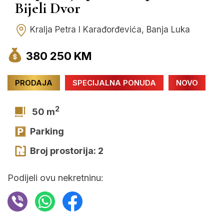
Bijeli Dvor
Kralja Petra I Karađorđevića, Banja Luka
380 250 KM
PRODAJA
SPECIJALNA PONUDA
NOVO
2
50 m
Parking
Broj prostorija: 2
Podijeli ovu nekretninu: