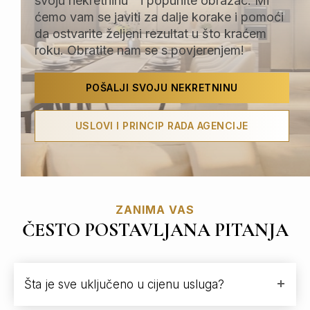
svoju nekretninu ” i popunite obrazac. Mi
ćemo vam se javiti za dalje korake i pomoći
da ostvarite željeni rezultat u što kraćem
roku. Obratite nam se s povjerenjem!
POŠALJI SVOJU NEKRETNINU
USLOVI I PRINCIP RADA AGENCIJE
ZANIMA VAS
ČESTO POSTAVLJANA PITANJA
Šta je sve uključeno u cijenu usluga?