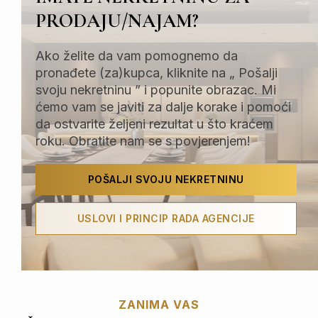
PRODAJU/NAJAM?
Ako želite da vam pomognemo da
pronađete (za)kupca, kliknite na „ Pošalji
svoju nekretninu ” i popunite obrazac. Mi
ćemo vam se javiti za dalje korake i pomoći
da ostvarite željeni rezultat u što kraćem
roku. Obratite nam se s povjerenjem!
POŠALJI SVOJU NEKRETNINU
USLOVI I PRINCIP RADA AGENCIJE
ZANIMA VAS