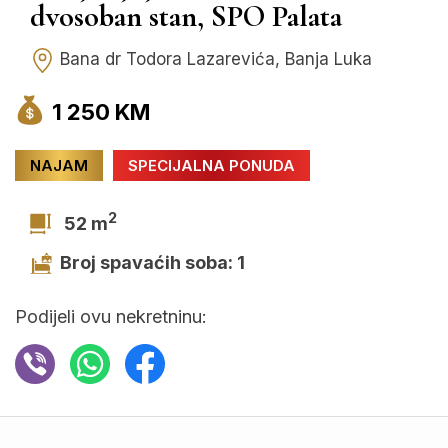
dvosoban stan, SPO Palata
Bana dr Todora Lazarevića, Banja Luka
1 250 KM
NAJAM
SPECIJALNA PONUDA
2
52 m
Broj spavaćih soba: 1
Podijeli ovu nekretninu: