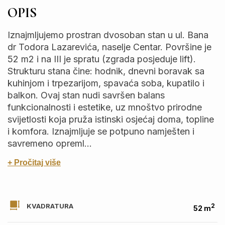
OPIS
Iznajmljujemo prostran dvosoban stan u ul. Bana
dr Todora Lazarevića, naselje Centar. Površine je
52 m2 i na III je spratu (zgrada posjeduje lift).
Strukturu stana čine: hodnik, dnevni boravak sa
kuhinjom i trpezarijom, spavaća soba, kupatilo i
balkon. Ovaj stan nudi savršen balans
funkcionalnosti i estetike, uz mnoštvo prirodne
svijetlosti koja pruža istinski osjećaj doma, topline
i komfora. Iznajmljuje se potpuno namješten i
savremeno opreml...
+ Pročitaj više
KVADRATURA
2
52 m